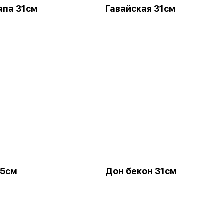
апа 31см
Гавайская 31см
25см
Дон бекон 31см