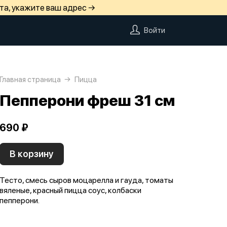
та, укажите ваш адрес →
Войти
Главная страница
Пицца
Пепперони фреш 31 см
690 ₽
В корзину
Тесто, смесь сыров моцарелла и гауда, томаты
вяленые, красный пицца соус, колбаски
пепперони.