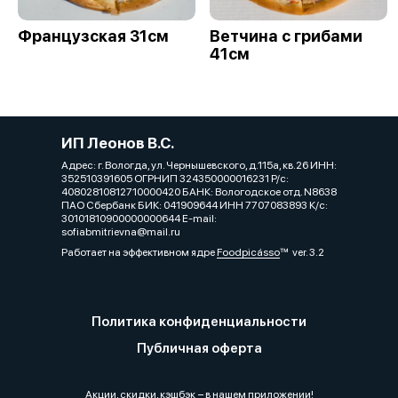
Французская 31см
Ветчина с грибами
41см
ИП Леонов В.С.
Адрес: г. Вологда, ул. Чернышевского, д.115а, кв.26 ИНН:
352510391605 ОГРНИП 324350000016231 Р/с:
40802810812710000420 БАНК: Вологодское отд. N8638
ПАО Сбербанк БИК: 041909644 ИНН 7707083893 К/с:
30101810900000000644 E-mail:
sofiabmitrievna@mail.ru
Работает на эффективном ядре
Foodpicásso
ver. 3.2
Политика конфиденциальности
Публичная оферта
Акции, скидки, кэшбэк − в нашем приложении!