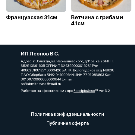
Французская 31см
Ветчина с грибами
41см
ИП Леонов В.С.
Адрес: г. Вологда, ул. Чернышевского, д.115а, кв.26 ИНН:
352510391605 ОГРНИП 324350000016231 Р/с:
40802810812710000420 БАНК: Вологодское отд. N8638
ПАО Сбербанк БИК: 041909644 ИНН 7707083893 К/с:
30101810900000000644 E-mail:
sofiabmitrievna@mail.ru
Работает на эффективном ядре
Foodpicásso
ver. 3.2
Политика конфиденциальности
Публичная оферта