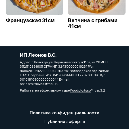
Французская 31см
Ветчина с грибами
41см
ИП Леонов В.С.
Адрес: г. Вологда, ул. Чернышевского, д.115а, кв.26 ИНН:
352510391605 ОГРНИП 324350000016231 Р/с:
40802810812710000420 БАНК: Вологодское отд. N8638
ПАО Сбербанк БИК: 041909644 ИНН 7707083893 К/с:
30101810900000000644 E-mail:
sofiabmitrievna@mail.ru
Работает на эффективном ядре
Foodpicásso
ver. 3.2
Политика конфиденциальности
Публичная оферта