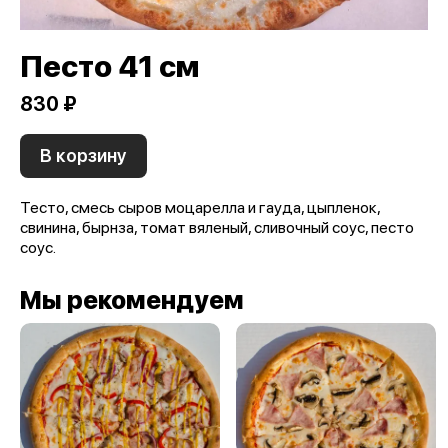
Песто 41 см
830 ₽
В корзину
Тесто, смесь сыров моцарелла и гауда, цыпленок,
свинина, бырнза, томат вяленый, сливочный соус, песто
соус.
Мы рекомендуем