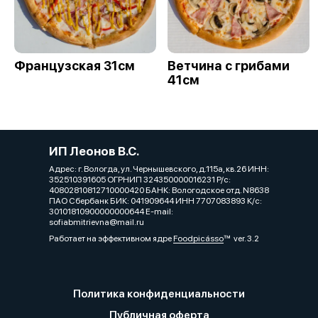
Французская 31см
Ветчина с грибами
41см
ИП Леонов В.С.
Адрес: г. Вологда, ул. Чернышевского, д.115а, кв.26 ИНН:
352510391605 ОГРНИП 324350000016231 Р/с:
40802810812710000420 БАНК: Вологодское отд. N8638
ПАО Сбербанк БИК: 041909644 ИНН 7707083893 К/с:
30101810900000000644 E-mail:
sofiabmitrievna@mail.ru
Работает на эффективном ядре
Foodpicásso
ver. 3.2
Политика конфиденциальности
Публичная оферта