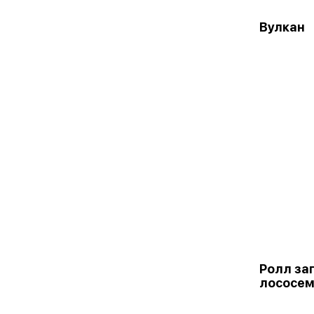
Вулкан
Ролл за
лососе