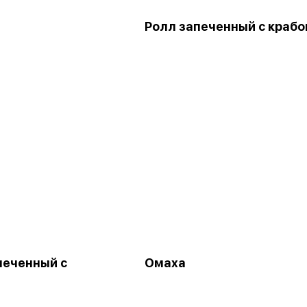
Ролл запеченный с краб
печенный с
Омаха
м