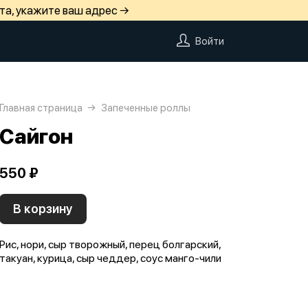
та, укажите ваш адрес →
Войти
Главная страница
Запеченные роллы
Сайгон
550 ₽
В корзину
Рис, нори, сыр творожный, перец болгарский,
такуан, курица, сыр чеддер, соус манго-чили