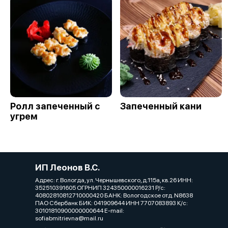
Ролл запеченный с
Запеченный кани
угрем
ИП Леонов В.С.
Адрес: г. Вологда, ул. Чернышевского, д.115а, кв.26 ИНН:
352510391605 ОГРНИП 324350000016231 Р/с:
40802810812710000420 БАНК: Вологодское отд. N8638
ПАО Сбербанк БИК: 041909644 ИНН 7707083893 К/с:
30101810900000000644 E-mail:
sofiabmitrievna@mail.ru