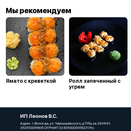
Мы рекомендуем
Ямато с креветкой
Ролл запеченный с
угрем
ИП Леонов В.С.
Адрес: г. Вологда, ул. Чернышевского, д.115а, кв.26 ИНН:
352510391605 ОГРНИП 324350000016231 Р/с: