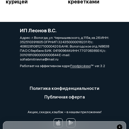
курицей
креветками
ИП Леонов В.С.
Адрес: г. Вологда, ул. Чернышевского, д.115а, кв.26 ИНН:
352510391605 ОГРНИП 324350000016231 Р/с:
40802810812710000420 БАНК: Вологодское отд. N8638
ПАО Сбербанк БИК: 041909644 ИНН 7707083893 К/с:
30101810900000000644 E-mail:
sofiabmitrievna@mail.ru
Работает на эффективном ядре
Foodpicásso
ver. 3.2
Политика конфиденциальности
Публичная оферта
Акции, скидки, кэшбэк − в нашем приложении!