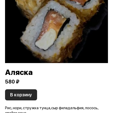
Аляска
580 ₽
В корзину
Рис, нори, стружка тунца,сыр филадельфия, лосось,
спайси соус