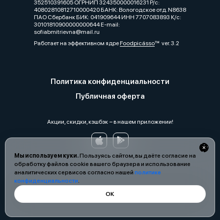
352510391605 ОГРНИП 324350000016231 Р/с:
40802810812710000420 БАНК: Вологодское отд. N8638
ПАО Сбербанк БИК: 041909644 ИНН 7707083893 К/с:
30101810900000000644 E-mail:
sofiabmitrievna@mail.ru
Работает на эффективном ядре
Foodpicásso
ver. 3.2
Политика конфиденциальности
Публичная оферта
Акции, скидки, кэшбэк − в нашем приложении!
Мы используем куки.
Пользуясь сайтом, вы даёте согласие на
обработку файлов cookie вашего браузера и использование
аналитических сервисов согласно нашей
политике
конфиденциальности
.
ОК