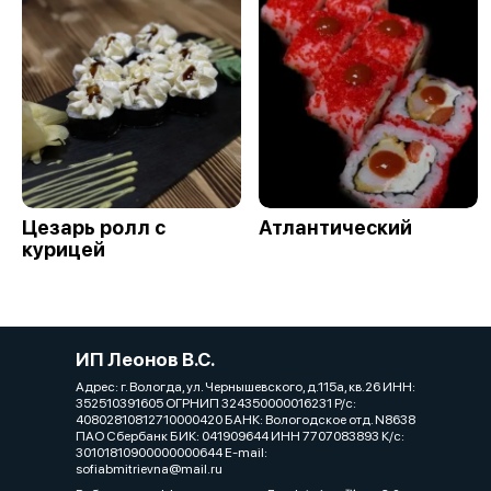
Цезарь ролл с
Атлантический
курицей
ИП Леонов В.С.
Адрес: г. Вологда, ул. Чернышевского, д.115а, кв.26 ИНН:
352510391605 ОГРНИП 324350000016231 Р/с:
40802810812710000420 БАНК: Вологодское отд. N8638
ПАО Сбербанк БИК: 041909644 ИНН 7707083893 К/с:
30101810900000000644 E-mail:
sofiabmitrievna@mail.ru