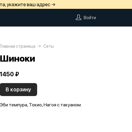
та, укажите ваш адрес →
Войти
Главная страница
Сеты
Шиноки
1450 ₽
В корзину
Эби темпура, Токио, Нагоя с такуаном.