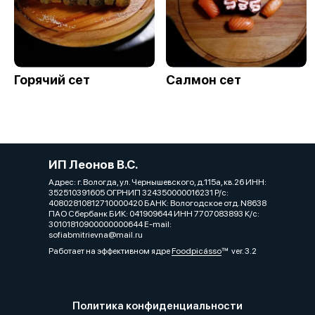
Горячий сет
Салмон сет
ИП Леонов В.С.
Адрес: г. Вологда, ул. Чернышевского, д.115а, кв.26 ИНН:
352510391605 ОГРНИП 324350000016231 Р/с:
40802810812710000420 БАНК: Вологодское отд. N8638
ПАО Сбербанк БИК: 041909644 ИНН 7707083893 К/с:
30101810900000000644 E-mail:
sofiabmitrievna@mail.ru
Работает на эффективном ядре
Foodpicásso
ver. 3.2
Политика конфиденциальности