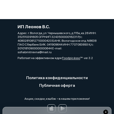
ИП Леонов В.С.
Адрес: г. Вологда, ул. Чернышевского, д.115а, кв.26 ИНН:
352510391605 ОГРНИП 324350000016231 Р/с:
40802810812710000420 БАНК: Вологодское отд. N8638
ПАО Сбербанк БИК: 041909644 ИНН 7707083893 К/с:
30101810900000000644 E-mail:
sofiabmitrievna@mail.ru
Работает на эффективном ядре
Foodpicásso
ver. 3.2
Политика конфиденциальности
Публичная оферта
Акции, скидки, кэшбэк − в нашем приложении!