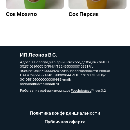
Сок Мохито
Сок Персик
ИП Леонов В.С.
Адрес: г. Вологда, ул. Чернышевского, д.115а, кв.26 ИНН:
352510391605 ОГРНИП 324350000016231 Р/с:
40802810812710000420 БАНК: Вологодское отд. N8638
ПАО Сбербанк БИК: 041909644 ИНН 7707083893 К/с:
30101810900000000644 E-mail:
sofiabmitrievna@mail.ru
Работает на эффективном ядре
Foodpicásso
ver. 3.2
Политика конфиденциальности
Публичная оферта