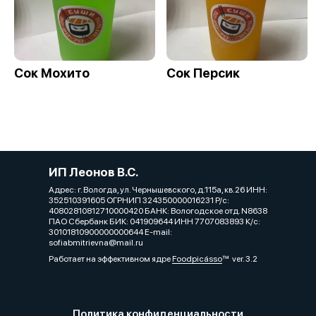
Сок Мохито
Сок Персик
ИП Леонов В.С.
Адрес: г. Вологда, ул. Чернышевского, д.115а, кв.26 ИНН:
352510391605 ОГРНИП 324350000016231 Р/с:
40802810812710000420 БАНК: Вологодское отд. N8638
ПАО Сбербанк БИК: 041909644 ИНН 7707083893 К/с:
30101810900000000644 E-mail:
sofiabmitrievna@mail.ru
Работает на эффективном ядре
Foodpicásso
ver. 3.2
Политика конфиденциальности