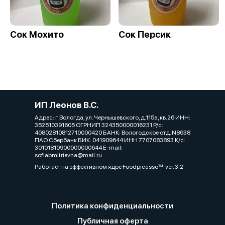
Сок Мохито
Сок Персик
ИП Леонов В.С.
Адрес: г. Вологда, ул. Чернышевского, д.115а, кв.26 ИНН:
352510391605 ОГРНИП 324350000016231 Р/с:
40802810812710000420 БАНК: Вологодское отд. N8638
ПАО Сбербанк БИК: 041909644 ИНН 7707083893 К/с:
30101810900000000644 E-mail:
sofiabmitrievna@mail.ru
Работает на эффективном ядре
Foodpicásso
ver. 3.2
Политика конфиденциальности
Публичная оферта