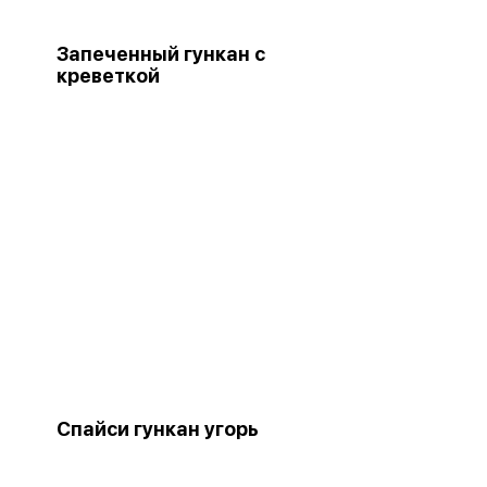
Запеченный гункан с
креветкой
Спайси гункан угорь