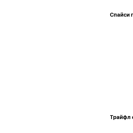
Спайси 
Трайфл 