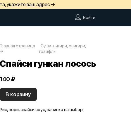
та, укажите ваш адрес →
Войти
Главная страница
Суши-нигири, онигири,
трайфлы
Спайси гункан лосось
140 ₽
В корзину
Рис, нори, спайси соус, начинка на выбор.