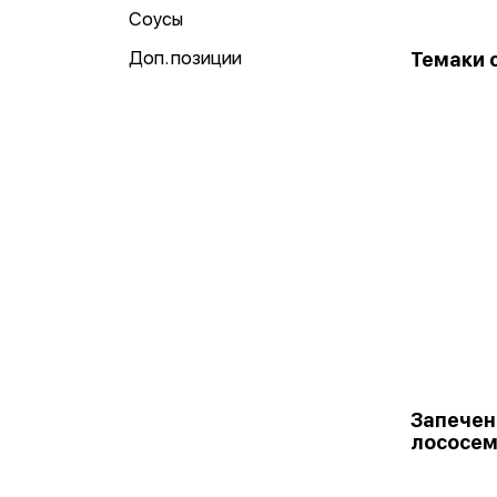
Соусы
Доп. позиции
Темаки 
Запечен
лососе