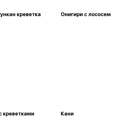
гункан креветка
Онигири с лососем
с креветками
Кани