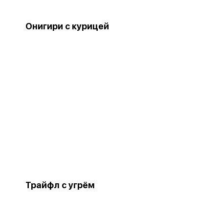
Онигири с курицей
Трайфл с угрём