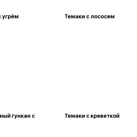
с угрём
Темаки с лососем
ный гункан с
Темаки с креветкой
м