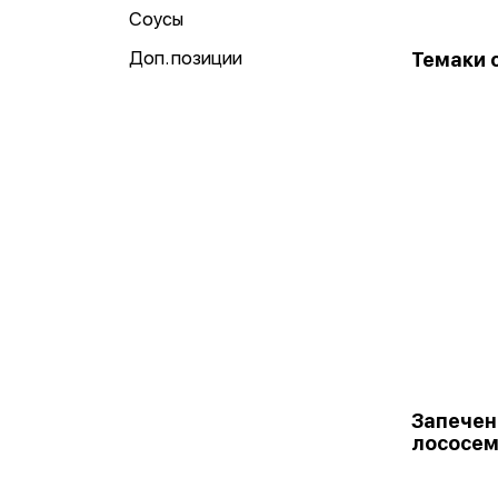
Соусы
Доп. позиции
Темаки 
Запечен
лососе