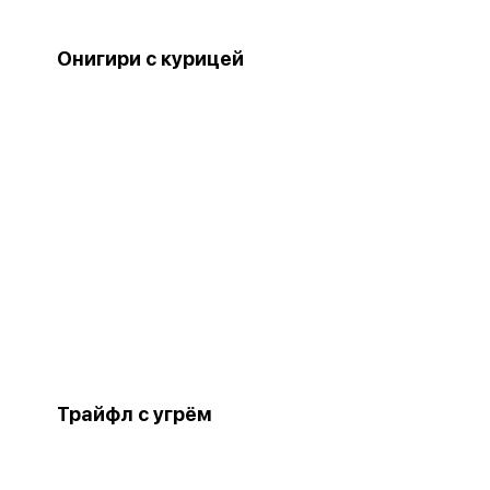
Онигири с курицей
Трайфл с угрём