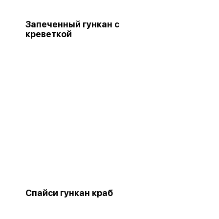
Запеченный гункан с
креветкой
Спайси гункан краб