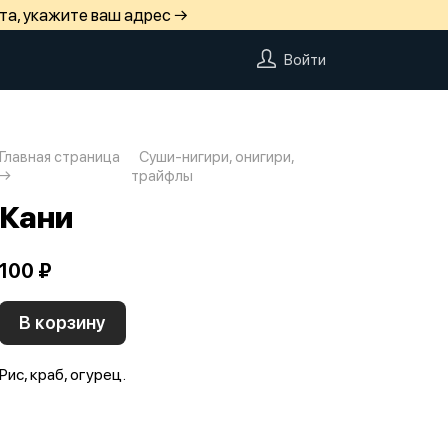
та, укажите ваш адрес →
Войти
Главная страница
Суши-нигири, онигири,
трайфлы
Кани
100 ₽
В корзину
Рис, краб, огурец.