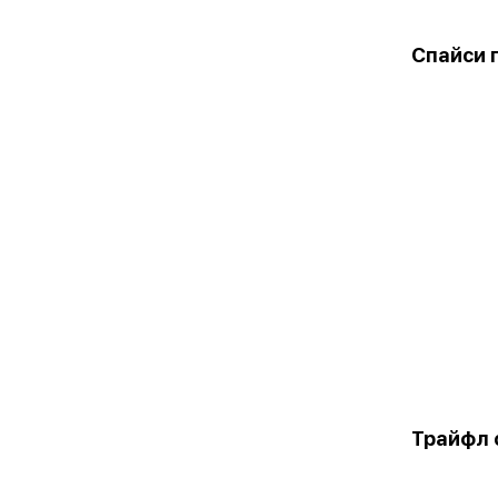
Спайси 
Трайфл 