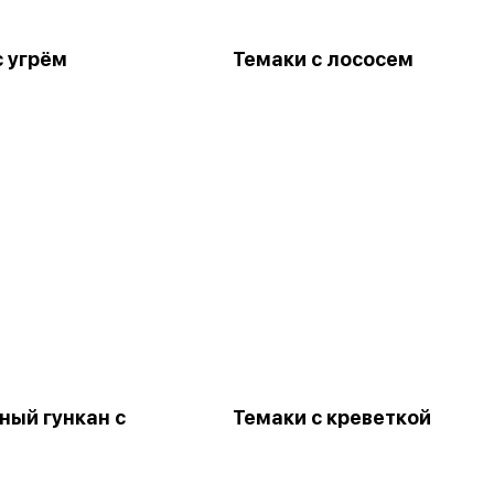
с угрём
Темаки с лососем
ный гункан с
Темаки с креветкой
м