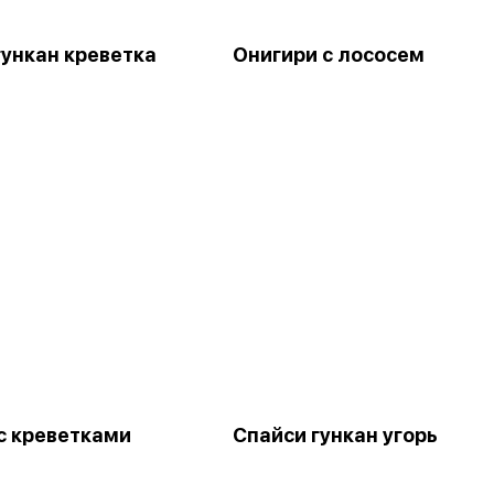
гункан креветка
Онигири с лососем
с креветками
Спайси гункан угорь