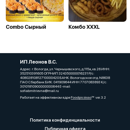
Combo Сырный
Комбо XXXL
ИП Леонов В.С.
Адрес: г. Вологда, ул. Чернышевского, д.115а, кв.26 ИНН:
352510391605 ОГРНИП 324350000016231 Р/с:
40802810812710000420 БАНК: Вологодское отд. N8638
ПАО Сбербанк БИК: 041909644 ИНН 7707083893 К/с:
30101810900000000644 E-mail:
sofiabmitrievna@mail.ru
Работает на эффективном ядре
Foodpicásso
ver. 3.2
Политика конфиденциальности
Публичная оферта