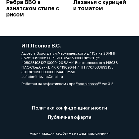
Ребра BBQ в
Лазанья с курицей
азиатском стиле с
и томатом
рисом
ИП Леонов В.С.
Адрес: г. Вологда, ул. Чернышевского, д.115а, кв.26 ИНН:
352510391605 ОГРНИП 324350000016231 Р/с:
40802810812710000420 БАНК: Вологодское отд. N8638
ПАО Сбербанк БИК: 041909644 ИНН 7707083893 К/с:
30101810900000000644 E-mail:
sofiabmitrievna@mail.ru
Работает на эффективном ядре
Foodpicásso
ver. 3.2
Политика конфиденциальности
Публичная оферта
Акции, скидки, кэшбэк − в нашем приложении!