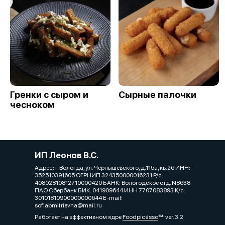
Гренки с сыром и
Сырные палочки
чесноком
ИП Леонов В.С.
Адрес: г. Вологда, ул. Чернышевского, д.115а, кв.26 ИНН:
352510391605 ОГРНИП 324350000016231 Р/с:
40802810812710000420 БАНК: Вологодское отд. N8638
ПАО Сбербанк БИК: 041909644 ИНН 7707083893 К/с:
30101810900000000644 E-mail:
sofiabmitrievna@mail.ru
Работает на эффективном ядре
Foodpicásso
ver. 3.2